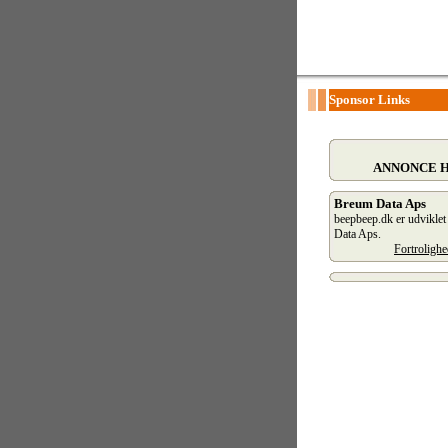
Sponsor Links
ANNONCE 
Breum Data Aps
beepbeep.dk er udvikle
Data Aps.
Fortroligh