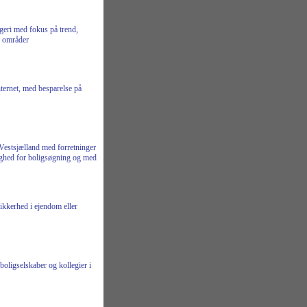
geri med fokus på trend,
e områder
ternet, med besparelse på
estsjælland med forretninger
ighed for boligsøgning og med
sikkerhed i ejendom eller
boligselskaber og kollegier i