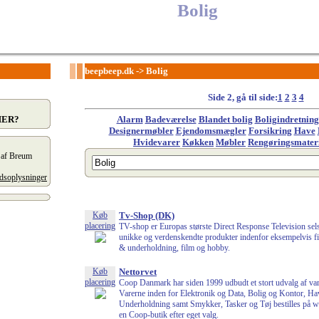
Bolig
beepbeep.dk
->
Bolig
Side 2, gå til side:
1
2
3
4
HER?
Alarm
Badeværelse
Blandet bolig
Boligindretning
Designermøbler
Ejendomsmægler
Forsikring
Have
Hvidevarer
Køkken
Møbler
Rengøringsmater
t af Breum
edsoplysninger
Køb
Tv-Shop (DK)
placering
TV-shop er Europas største Direct Response Television sel
unikke og verdenskendte produkter indenfor eksempelvis f
& underholdning, film og hobby.
Køb
Nettorvet
placering
Coop Danmark har siden 1999 udbudt et stort udvalg af vare
Varerne inden for Elektronik og Data, Bolig og Kontor, H
Underholdning samt Smykker, Tasker og Tøj bestilles på ww
en Coop-butik efter eget valg.