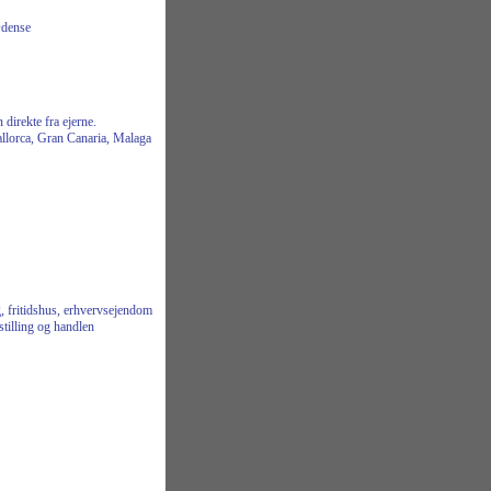
Odense
 direkte fra ejerne.
llorca, Gran Canaria, Malaga
ig, fritidshus, erhvervsejendom
tilling og handlen