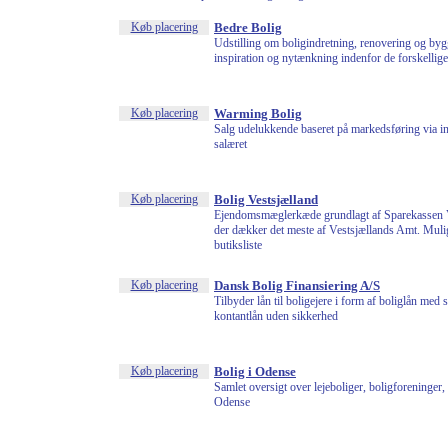
Køb placering
Bedre Bolig
Udstilling om boligindretning, renovering og byg
inspiration og nytænkning indenfor de forskellig
Køb placering
Warming Bolig
Salg udelukkende baseret på markedsføring via in
salæret
Køb placering
Bolig Vestsjælland
Ejendomsmæglerkæde grundlagt af Sparekassen V
der dækker det meste af Vestsjællands Amt. Mul
butiksliste
Køb placering
Dansk Bolig Finansiering A/S
Tilbyder lån til boligejere i form af boliglån med 
kontantlån uden sikkerhed
Køb placering
Bolig i Odense
Samlet oversigt over lejeboliger, boligforeninger, 
Odense