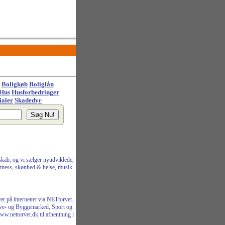
Boligkøb
Boliglån
Hus
Husforbedringer
ialer
Skadedyr
skab, og vi sælger nyudviklede,
itness, skønhed & helse, musik
r på internettet via NETtorvet.
ave- og Byggemarked, Sport og
w.nettorvet.dk til afhentning i