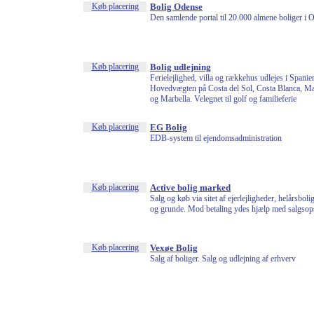
Køb placering
Bolig Odense
Den samlende portal til 20.000 almene boliger i 
Køb placering
Bolig udlejning
Ferielejlighed, villa og rækkehus udlejes i Spanien
Hovedvægten på Costa del Sol, Costa Blanca, Ma
og Marbella. Velegnet til golf og familieferie
Køb placering
EG Bolig
EDB-system til ejendomsadministration
Køb placering
Active bolig marked
Salg og køb via sitet af ejerlejligheder, helårsbol
og grunde. Mod betaling ydes hjælp med salgsops
Køb placering
Vexøe Bolig
Salg af boliger. Salg og udlejning af erhverv