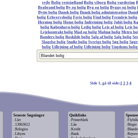
vejle
Bolig vestsjælland
Bolig viborg
Bolig vurdering
B
Brabrand bolig
By og bolig
Byg og bolig
Bygge og bolig
Bytte bolig
Dansk bolig
Dansk bolig administration
Dansk
bolig
Erhvervsbolig
Ferie bolig
Find bolig
Fremleje bolig
Herning bolig
Home bolig
Indretning bolig
Jubii bolig
Kø
bolig
København bolig
Ledig bolig
Leje af bolig
Leje bo
Lejekontrakt bolig
Mad og bolig
Malmø bolig
Metro bo
Randers bolig
Roskilde bolig
Salg af bolig
Salg bolig
Sen
Slagelse bolig
Studie bolig
Sverige bolig
Søg bolig
Søge
bolig
Udlejning af bolig
Udlejning bolig
Ungdoms bolig
Side 1, gå til side:
1
2
3
4
Seneste Søgninger
Quiklinks
Sponso
.:Llet
.:Printerblæk
.:Flybill
.:13063612
.:Lån
.:Birge
.:Relogios
.:Kredit
.:Blande
.:Libyen
.:Bank
.:Rejseo