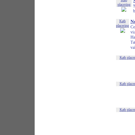
Køb
placering
b
Køb
Ne
placering
Co
vi
Ha
Tø
va
Køb place
Køb place
Køb place