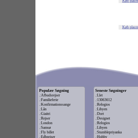
Køb place
Køb place
Populær Søgning
Seneste Søgninger
.:Afbudsrejser
.:Llet
.:Familieferie
.:13063612
.:Konfirmationssange
.:Relogios
.:Lån
.:Libyen
.:Giaitri
.:Dort
.:Rejser
.:Designet
.:London
.:Relogios
.:Samsø
.:Libyen
.:Fly billet
.:Stumblepriyanka
.:Edbpriser
.:Hobby