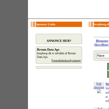
Sponsor Links
beepbeep.d
ANNONCE HER?
Blomster
Havefliser
Breum Data Aps
beepbeep.dk er udviklet af Breum
Data Aps.
Fortrolighedsoplysninger
Køb
W
placering
We
ud
at
ud