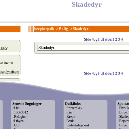
Skadedyr
beepbeep.dk
->
Bolig
->
Skadedyr
Side 4, gå til side:
1
2
3
4
HER?
t af Breum
edsoplysninger
Side 4, gå til side:
1
2
3
4
Seneste Søgninger
Quiklinks
Sponso
.:Llet
.:Printerblæk
.:Flybill
.:13063612
.:Lån
.:Birge
.:Relogios
.:Kredit
.:Skade
.:Libyen
.:Bank
.:Rejseo
.:Dort
.:Fødselsdagskort
.:Birge