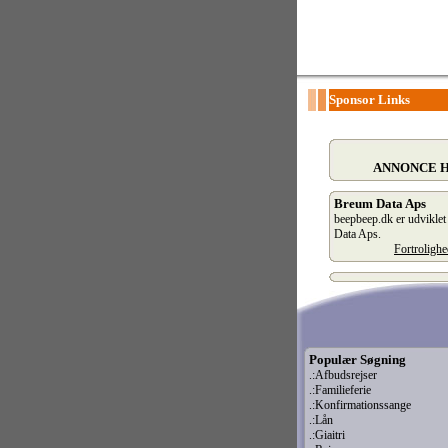
Sponsor Links
ANNONCE 
Breum Data Aps
beepbeep.dk er udvikle
Data Aps.
Fortroligh
Populær Søgning
.:Afbudsrejser
.:Familieferie
.:Konfirmationssange
.:Lån
.:Giaitri