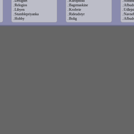
.:Designet
.:Kurophold
.:Somme
.:Relogios
.:Bagemaskine
.:Afbuds
.:Libyen
.:Kroferie
.:Udlej
.:Stumblepriyanka
.:Rideudstyr
.:Navne
.:Hobby
.:Bolig
.:Afbuds