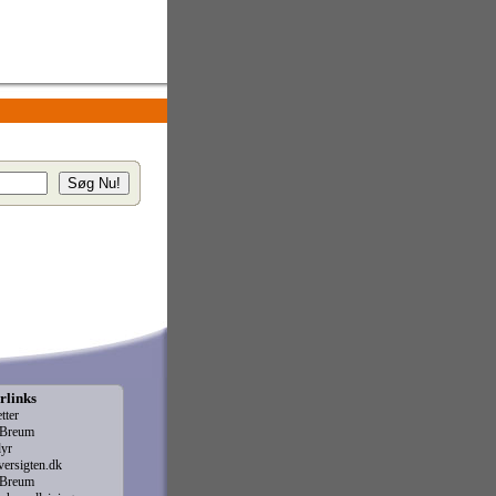
rlinks
etter
r Breum
dyr
versigten.dk
r Breum