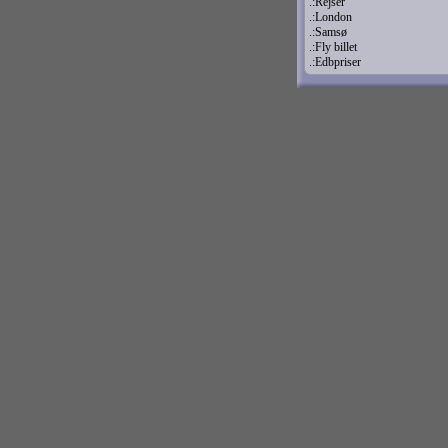
.:Rejser
.:London
.:Samsø
.:Fly billet
.:Edbpriser