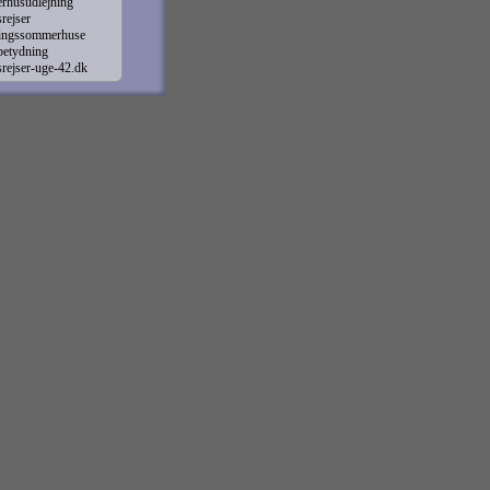
rhusudlejning
rejser
ningssommerhuse
betydning
rejser-uge-42.dk