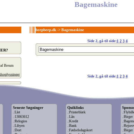
Bagemaskine
beepbeep.dk
->
Bagemaskine
Side 2, gå til side:
1
2
3
4
HER?
t af Breum
edsoplysninger
Side 2, gå til side:
1
2
3
4
Seneste Søgninger
Quiklinks
Sponso
.:Llet
.:Printerblæk
.:Flybill
.:13063612
.:Lån
.:Birge
.:Relogios
.:Kredit
.:Bagem
.:Libyen
.:Bank
.:Rejseo
.:Dort
.:Fødselsdagskort
.:Birge