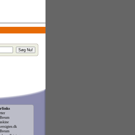
rlinks
etter
r Breum
askine
versigten.dk
r Breum