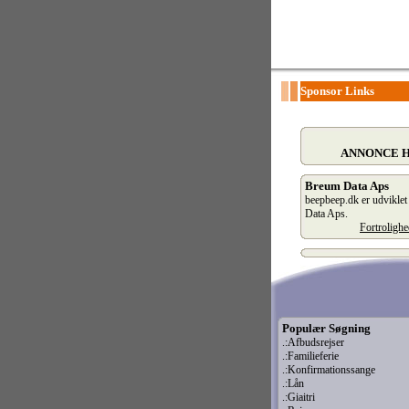
Sponsor Links
ANNONCE 
Breum Data Aps
beepbeep.dk er udvikle
Data Aps.
Fortroligh
Populær Søgning
.:Afbudsrejser
.:Familieferie
.:Konfirmationssange
.:Lån
.:Giaitri