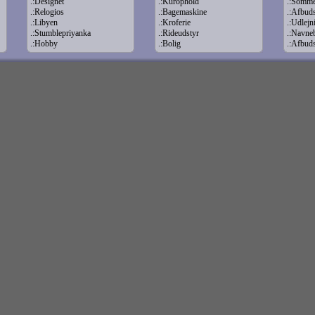
.:Designet
.:Kurophold
.:Somme
.:Relogios
.:Bagemaskine
.:Afbuds
.:Libyen
.:Kroferie
.:Udlej
.:Stumblepriyanka
.:Rideudstyr
.:Navne
.:Hobby
.:Bolig
.:Afbuds