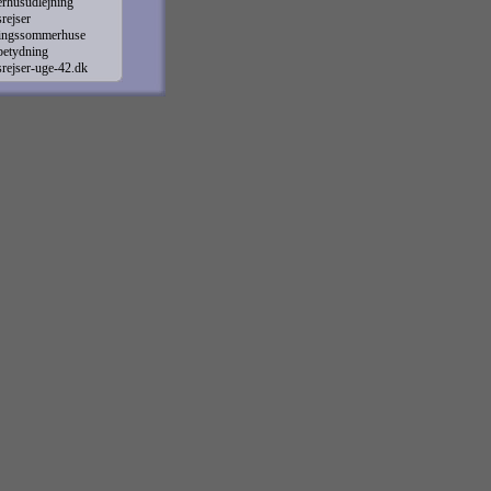
rhusudlejning
rejser
ningssommerhuse
betydning
rejser-uge-42.dk